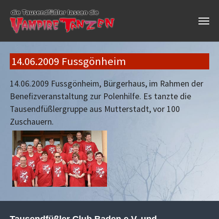
Skip to main content
14.06.2009 Fussgönheim
14.06.2009 Fussgönheim, Bürgerhaus, im Rahmen der
Benefizveranstaltung zur Polenhilfe. Es tanzte die
Tausendfüßlergruppe aus Mutterstadt, vor 100
Zuschauern.
Tausendfüßler Club Baden e.V. und