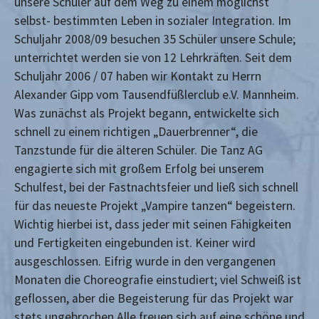
unsere Schüler auf dem Weg zu einem möglichst
selbst- bestimmten Leben in sozialer Integration. Im
Schuljahr 2008/09 besuchen 35 Schüler unsere Schule;
unterrichtet werden sie von 12 Lehrkräften. Seit dem
Schuljahr 2006 / 07 haben wir Kontakt zu Herrn
Alexander Gipp vom Tausendfüßlerclub e.V. Mannheim.
Was zunächst als Projekt begann, entwickelte sich
schnell zu einem richtigen „Dauerbrenner“, die
Tanzstunde für die älteren Schüler. Die Tanz AG
engagierte sich mit großem Erfolg bei unserem
Schulfest, bei der Fastnachtsfeier und ließ sich schnell
für das neueste Projekt „Vampire tanzen“ begeistern.
Wichtig hierbei ist, dass jeder mit seinen Fähigkeiten
und Fertigkeiten eingebunden ist. Keiner wird
ausgeschlossen. Eifrig wurde in den vergangenen
Monaten die Choreografie einstudiert; viel Schweiß ist
geflossen, aber die Begeisterung für das Projekt war
stets ungebrochen.Alle freuen sich auf eine schöne und